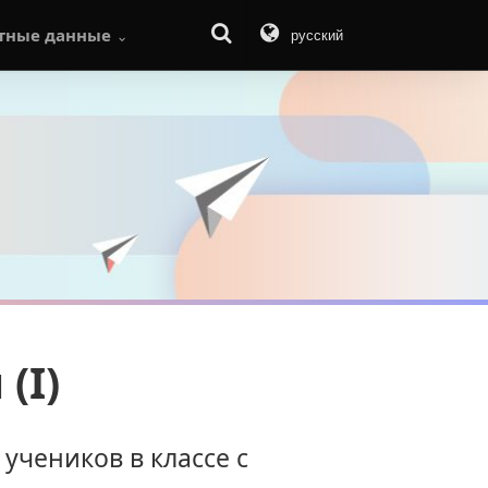
тные данные
русский
(I)
учеников в классе с