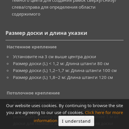
темного цвета для создания рамок сверху/снизу/
слева/справа для определения области
содержимого
Размер доски и длина указки
Настенное крепление
Установите на 3 см выше центра доски
Размер доски (L) < 1,2 м: Длина штанги 80 см
Размер доски (L) 1,2~1,7 м: Длина штанги 100 см
Размер доски (L) 1,8~2 м: Длина штанги 120 см
Потолочное крепление
Установите крепление на потолке перед верхней
Our website uses cookies. By continuing to browse the site
центральной частью доски. Рекомендуется
you are agreeing to our use of cookies.
Click here for more
размещать камеру на расстоянии не менее 1 м от
information
I understand
доски для полного захвата изображения доски